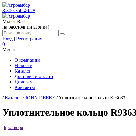
8-800-350-40-28
Мы от Вас
на расстоянии звонка!
Вход
|
Регистрация
0
Меню
О компании
Новости
Каталог
Доставка и оплата
Дилерам
Контакты
/
Каталог
/
JOHN DEERE
/ Уплотнительное кольцо R93633
Уплотнительное кольцо R936
Брошюра