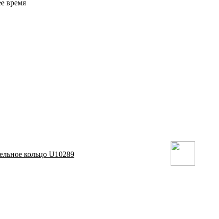
ее время
ельное кольцо U10289