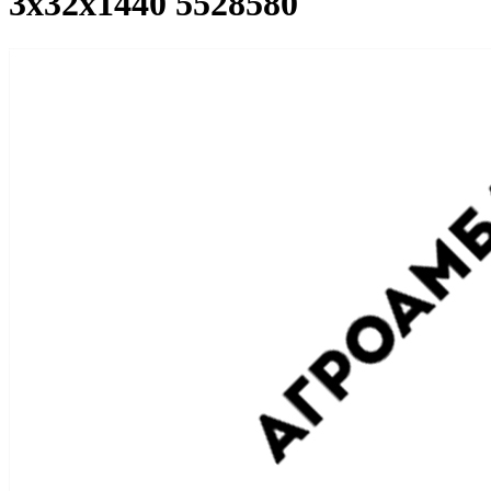
3х32х1440 5528580