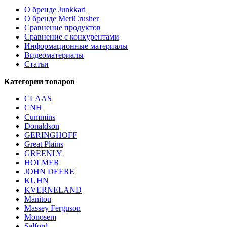
О бренде Junkkari
О бренде MeriCrusher
Сравнение продуктов
Сравнение с конкурентами
Информационные материалы
Видеоматериалы
Статьи
Категории товаров
CLAAS
CNH
Cummins
Donaldson
GERINGHOFF
Great Plains
GREENLY
HOLMER
JOHN DEERE
KUHN
KVERNELAND
Manitou
Massey Ferguson
Monosem
Salford