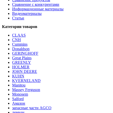
Сравнение с конкурентами
Информационные материалы
Видеоматериалы
Статьи
Категории товаров
CLAAS
CNH
Cummins
Donaldson
GERINGHOFF
Great Plains
GREENLY
HOLMER
JOHN DEERE
KUHN
KVERNELAND
Manitou
Massey Ferguson
Monosem
Salford
Амазон
запасные части AGCO
лемкен