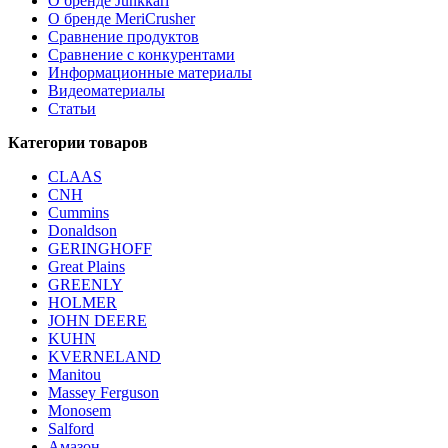
О бренде Junkkari
О бренде MeriCrusher
Сравнение продуктов
Сравнение с конкурентами
Информационные материалы
Видеоматериалы
Статьи
Категории товаров
CLAAS
CNH
Cummins
Donaldson
GERINGHOFF
Great Plains
GREENLY
HOLMER
JOHN DEERE
KUHN
KVERNELAND
Manitou
Massey Ferguson
Monosem
Salford
Амазон