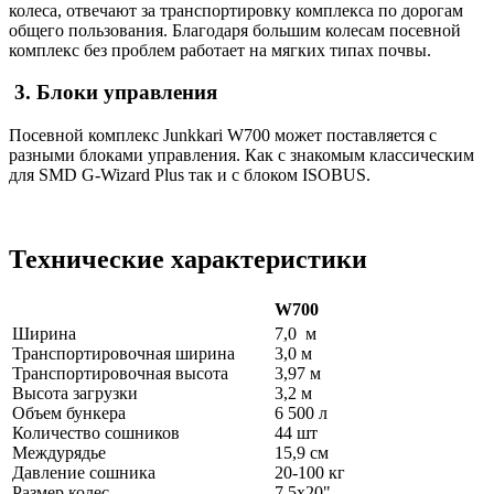
колеса, отвечают за транспортировку комплекса по дорогам
общего пользования. Благодаря большим колесам посевной
комплекс без проблем работает на мягких типах почвы.
3. Блоки управления
Посевной комплекс Junkkari W700 может поставляется c
разными блоками управления. Как с знакомым классическим
для SMD G-Wizard Plus так и с блоком ISOBUS.
Технические характеристики
W700
Ширина
7,0 м
Транспортировочная ширина
3,0 м
Транспортировочная высота
3,97 м
Высота загрузки
3,2 м
Объем бункера
6 500 л
Количество сошников
44 шт
Междурядье
15,9 см
Давление сошника
20-100 кг
Размер колес
7,5x20"