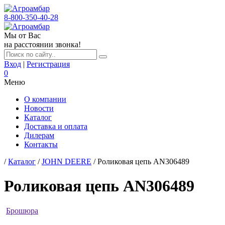
8-800-350-40-28
Мы от Вас
на расстоянии звонка!
Вход
|
Регистрация
0
Меню
О компании
Новости
Каталог
Доставка и оплата
Дилерам
Контакты
/
Каталог
/
JOHN DEERE
/ Роликовая цепь AN306489
Роликовая цепь AN306489
Брошюра