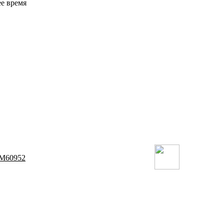
ее время
 M60952