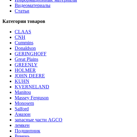
Видеоматериалы
Статьи
Категории товаров
CLAAS
CNH
Cummins
Donaldson
GERINGHOFF
Great Plains
GREENLY
HOLMER
JOHN DEERE
KUHN
KVERNELAND
Manitou
Massey Ferguson
Monosem
Salford
Амазон
запасные части AGCO
лемкен
Подшипник
Ремень