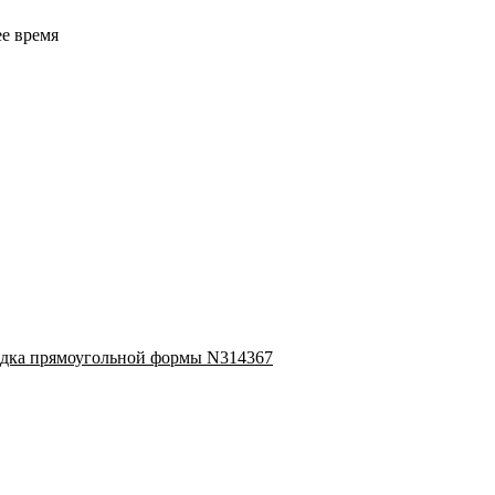
ее время
дка прямоугольной формы N314367