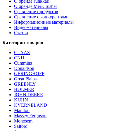
О бренде Junkkari
О бренде MeriCrusher
Сравнение продуктов
Сравнение с конкурентами
Информационные материалы
Видеоматериалы
Статьи
Категории товаров
CLAAS
CNH
Cummins
Donaldson
GERINGHOFF
Great Plains
GREENLY
HOLMER
JOHN DEERE
KUHN
KVERNELAND
Manitou
Massey Ferguson
Monosem
Salford