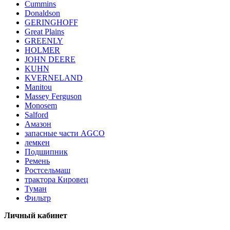
Cummins
Donaldson
GERINGHOFF
Great Plains
GREENLY
HOLMER
JOHN DEERE
KUHN
KVERNELAND
Manitou
Massey Ferguson
Monosem
Salford
Амазон
запасные части AGCO
лемкен
Подшипник
Ремень
Ростсельмаш
трактора Кировец
Туман
Фильтр
Личный кабинет