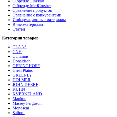
О бренде Junkkari
О бренде MeriCrusher
Сравнение продуктов
Сравнение с конкурентами
Информационные материалы
Видеоматериалы
Статьи
Категории товаров
CLAAS
CNH
Cummins
Donaldson
GERINGHOFF
Great Plains
GREENLY
HOLMER
JOHN DEERE
KUHN
KVERNELAND
Manitou
Massey Ferguson
Monosem
Salford