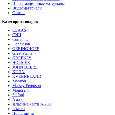
Информационные материалы
Видеоматериалы
Статьи
Категории товаров
CLAAS
CNH
Cummins
Donaldson
GERINGHOFF
Great Plains
GREENLY
HOLMER
JOHN DEERE
KUHN
KVERNELAND
Manitou
Massey Ferguson
Monosem
Salford
Амазон
запасные части AGCO
лемкен
Подшипник