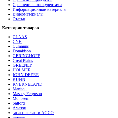
Сравнение с конкурентами
Информационные материалы
Видеоматериалы
Статьи
Категории товаров
CLAAS
CNH
Cummins
Donaldson
GERINGHOFF
Great Plains
GREENLY
HOLMER
JOHN DEERE
KUHN
KVERNELAND
Manitou
Massey Ferguson
Monosem
Salford
Амазон
запасные части AGCO
лемкен