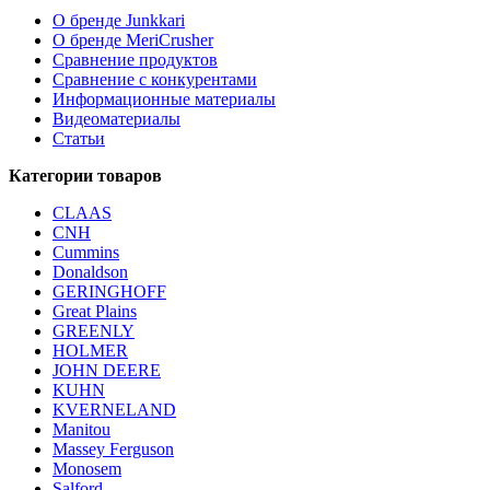
О бренде Junkkari
О бренде MeriCrusher
Сравнение продуктов
Сравнение с конкурентами
Информационные материалы
Видеоматериалы
Статьи
Категории товаров
CLAAS
CNH
Cummins
Donaldson
GERINGHOFF
Great Plains
GREENLY
HOLMER
JOHN DEERE
KUHN
KVERNELAND
Manitou
Massey Ferguson
Monosem
Salford