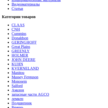
Видеоматериалы
Статьи
Категории товаров
CLAAS
CNH
Cummins
Donaldson
GERINGHOFF
Great Plains
GREENLY
HOLMER
JOHN DEERE
KUHN
KVERNELAND
Manitou
Massey Ferguson
Monosem
Salford
Амазон
запасные части AGCO
лемкен
Подшипник
Ремень