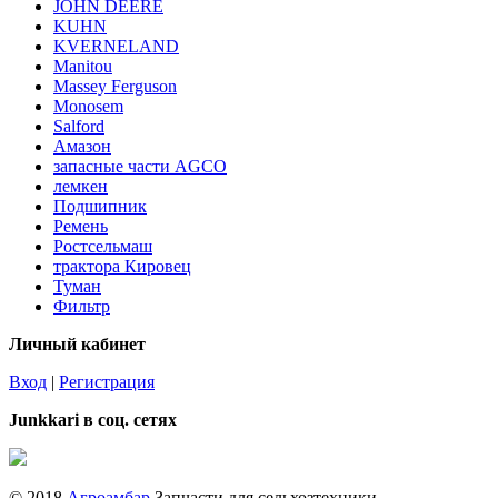
JOHN DEERE
KUHN
KVERNELAND
Manitou
Massey Ferguson
Monosem
Salford
Амазон
запасные части AGCO
лемкен
Подшипник
Ремень
Ростсельмаш
трактора Кировец
Туман
Фильтр
Личный кабинет
Вход
|
Регистрация
Junkkari в соц. сетях
© 2018
Агроамбар
Запчасти для сельхозтехники