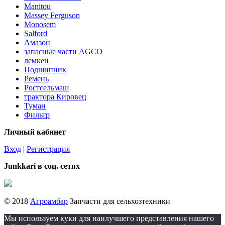
Manitou
Massey Ferguson
Monosem
Salford
Амазон
запасные части AGCO
лемкен
Подшипник
Ремень
Ростсельмаш
трактора Кировец
Туман
Фильтр
Личный кабинет
Вход
|
Регистрация
Junkkari в соц. сетях
© 2018
Агроамбар
Запчасти для сельхозтехники
Мы используем куки для наилучшего представления нашего