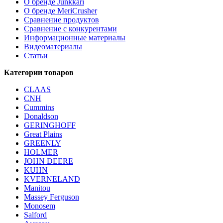
О бренде Junkkari
О бренде MeriCrusher
Сравнение продуктов
Сравнение с конкурентами
Информационные материалы
Видеоматериалы
Статьи
Категории товаров
CLAAS
CNH
Cummins
Donaldson
GERINGHOFF
Great Plains
GREENLY
HOLMER
JOHN DEERE
KUHN
KVERNELAND
Manitou
Massey Ferguson
Monosem
Salford