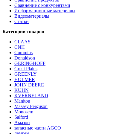
Сравнение с конкурентами
Информационные материалы
Видеоматериалы
Статьи
Категории товаров
CLAAS
CNH
Cummins
Donaldson
GERINGHOFF
Great Plains
GREENLY
HOLMER
JOHN DEERE
KUHN
KVERNELAND
Manitou
Massey Ferguson
Monosem
Salford
Амазон
запасные части AGCO
лемкен